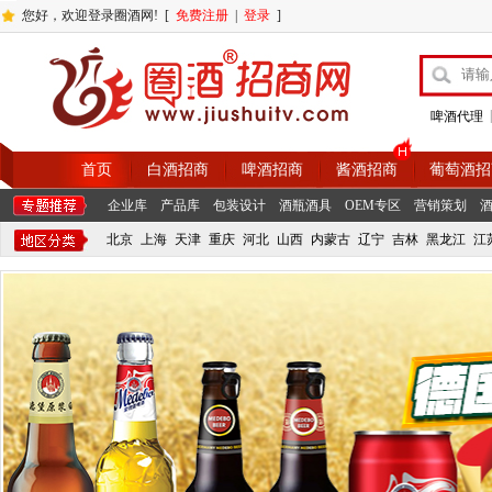
您好，欢迎登录圈酒网!
[
免费注册
|
登录
]
|
啤酒代理
首页
白酒招商
啤酒招商
酱酒招商
葡萄酒招
企业库
产品库
包装设计
酒瓶酒具
OEM专区
营销策划
北京
上海
天津
重庆
河北
山西
内蒙古
辽宁
吉林
黑龙江
江