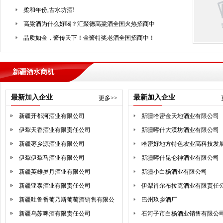
柔和年份,古水坊酒!
高粱酒为什么好喝？汇聚德高粱酒全国火热招商中
品质如金，酱传天下！金酱特奖老酒全国招商中！
圈酒招商网隐私保护指引
美林小镇啤酒推出中式精酿毛尖、龙井等风味茶啤
新疆酒水商机
茅台镇酱香定制酒，让每一瓶酒都有故事
君典荣耀时刻--汪洪彬荣获中国首席品酒师
最新加入企业
最新加入企业
更多>>
开创新篇：君典酒业璀璨启航
新疆开都河酒业有限公司
新疆哈密金天地酒业有限公司
御品凤凰，酒中凤凰！
伊犁天香酒业有限责任公司
新疆喀什大漠坊酒业有限公司
五粮液财富人生典藏：封存时光的味道，诠释生活的馥郁
新疆枣乡源酒业有限公司
哈密好地方特色农业高科技发
敬意
2024宁夏银川糖酒会即将召开
伊犁伊犁马酒业有限公司
公司
新疆喀什昆仑神酒业有限公司
通途老白干，醇厚净爽,回味悠长！
新疆英雄岁月酒业有限公司
新疆小白杨酒业有限公司
2024第13届中国(淮海经济区)糖酒会即将召开
新疆亚泰酒业有限责任公司
伊犁肖尔布拉克酒业有限责任
大牌稀缺资源，“五粮液股份财富人生酒”重磅招商！
新疆吐鲁番葡乃斯葡萄酒销售有限公
巴州玖乡酒厂
升学宴、谢师宴,喝呼玛河酒,让您喜上加喜！
司
新疆乌苏啤酒有限责任公司
石河子市白杨酒业销售有限公
品味金砖佳酿，共赢财富人生——五粮液财富人生金砖酒