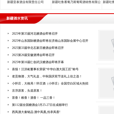
新疆亚泰酒业有限责任公司
新疆吐鲁番葡乃斯葡萄酒销售有限公
新疆吐
司
新疆酒水资讯
2025年第35届河北糖酒会即将召开
2025年山东国际糖酒会即将在济南山东国际会展中心召开
2025第33届华北石家庄糖酒会即将召开
2025第26届安徽酒博会即将召开
2025年第16届仁创武汉糖酒会即将开幕
喜报！汪洪彬董事长荣获“中华白酒大国工匠”称号
老贡御酒，大气礼盒，中秋国庆双节送礼上佳之选！
小怀庄，大格局！怀庄酒（小怀庄）全国空白区域火热招
商中......
京淳原浆，头道原浆！
茶香！粮香！酒香！ 一品三香！
第112届全国糖酒会3月25-27日在成都举行
西凤酒大秦铭品:酒中凤凰,传承凤香!