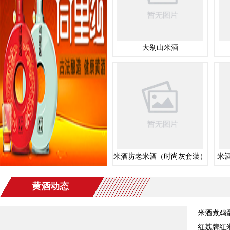
大别山米酒
米酒坊老米酒（时尚灰套装）
米
黄酒动态
米酒煮鸡
红荔牌红