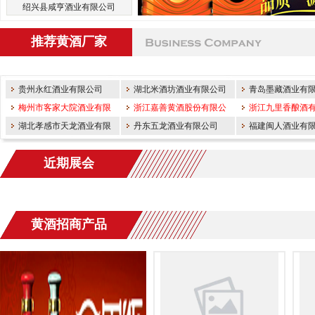
绍兴县咸亨酒业有限公司
推荐黄酒厂家
贵州永红酒业有限公司
湖北米酒坊酒业有限公司
青岛墨藏酒业有
梅州市客家大院酒业有限
浙江嘉善黄酒股份有限公
浙江九里香酿酒
公司
湖北孝感市天龙酒业有限
司
丹东五龙酒业有限公司
福建闽人酒业有
责任公司
近期展会
黄酒招商产品