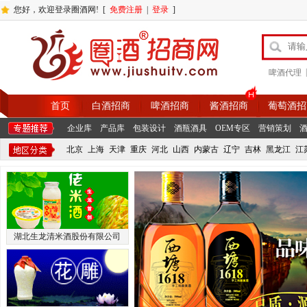
您好，欢迎登录圈酒网!
[
免费注册
|
登录
]
|
啤酒代理
首页
白酒招商
啤酒招商
酱酒招商
葡萄酒招
企业库
产品库
包装设计
酒瓶酒具
OEM专区
营销策划
北京
上海
天津
重庆
河北
山西
内蒙古
辽宁
吉林
黑龙江
江
湖北生龙清米酒股份有限公司