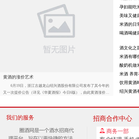
孕妇能吃
美味又健
墨藏老酒-11.5°-1500ml
米酒的日
喝酒喝健
酒文化之
米酒有哪
酸奶机做
米酒 养
黄酒的涨价艺术
饮用黄酒
6月19日，浙江古越龙山绍兴酒股份有限公司发布了其今年的
一米一酒薄荷味米酒
绍兴黄酒
又一次提价公告（详见《华夏酒报》今日6版），由此黄酒涨价、
黄酒利润空间又成为业内外人士关注的话题。在笔者看来，黄酒
涨价是一门较深的学问，更是一门值得探究的艺术。 浙江古
越龙山绍兴酒股份有限公司董事长傅建伟指出，在激烈的市场竞
我们的服务
招商合作中心
争中，黄酒行业中的“二八定律”已经渐渐浮现，20%的规模以上企
业将占据80%的市场份额。黄酒企业应该更谨慎地审视企
商务一部