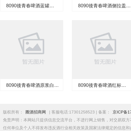
8090後青春啤酒蓝罐
8090後青春啤酒侧拉盖
330ml*1*24罐
218ml*1*24瓶
8090後青春啤酒原浆白啤
8090後青春啤酒红标
500ml*1*12瓶
500ml*1*12瓶
版权所有：
圈酒招商网
| 客服电话:17301258523 | 备案：
京ICP备17
免责声明：本网站只提供信息交流平台，不进行网上销售，对交易双方
任何单位及个人不得发布违反酒行业相关政策及国家法律规定的信息和