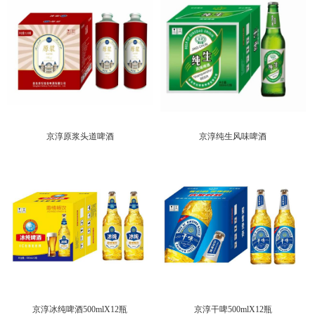
京淳原浆头道啤酒
京淳纯生风味啤酒
京淳冰纯啤酒500mlX12瓶
京淳干啤500mlX12瓶