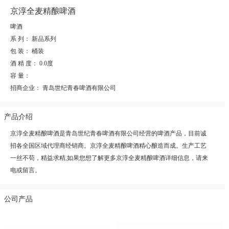
京淳全麦精酿啤酒
啤酒
系 列：
新品系列
包 装：
桶装
酒 精 度：
0.0度
容 量：
招商企业：
青岛世纪青春啤酒有限公司
产品介绍
京淳全麦精酿啤酒是青岛世纪青春啤酒有限公司经营的啤酒产品，目前诚
招各全国区域代理商经销商。京淳全麦精酿啤酒精心酿造而成。生产工艺
一丝不苟，精益求精,如果您想了解更多京淳全麦精酿啤酒详细信息，请来
电或留言。
公司产品